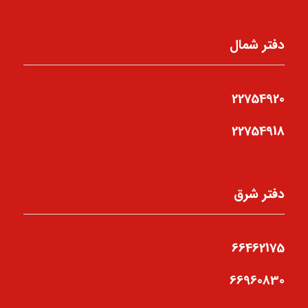
دفتر شمال
22754920
22754918
دفتر شرق
66462175
66960830