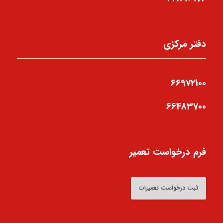
دفتر مرکزی
66972100
66483700
فرم درخواست تعمیر
ثبت درخواست تعمیرات