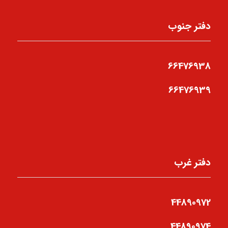
دفتر جنوب
66476938
66476939
دفتر غرب
44890972
44890974