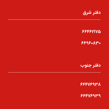
دفتر شرق
66462175
66960830
دفتر جنوب
66476938
66476939