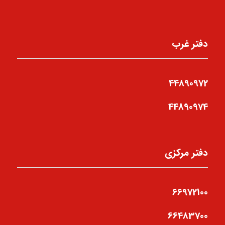
دفتر غرب
44890972
44890974
دفتر مرکزی
66972100
66483700