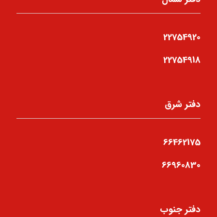
22754920
22754918
دفتر شرق
66462175
66960830
دفتر جنوب