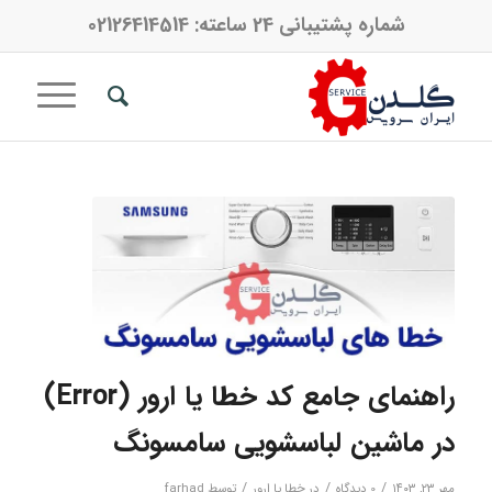
شماره پشتیبانی 24 ساعته:
02126414514
راهنمای جامع کد خطا یا ارور (Error)
در ماشین لباسشویی سامسونگ
/
/
/
مهر ۲۳, ۱۴۰۳
0 دیدگاه‌
در
خطا یا ارور
توسط
farhad