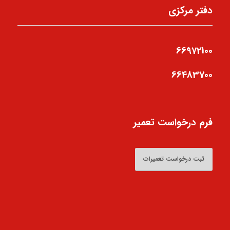
دفتر مرکزی
66972100
66483700
فرم درخواست تعمیر
ثبت درخواست تعمیرات