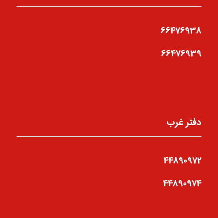
66476938
66476939
دفتر غرب
44890972
44890974