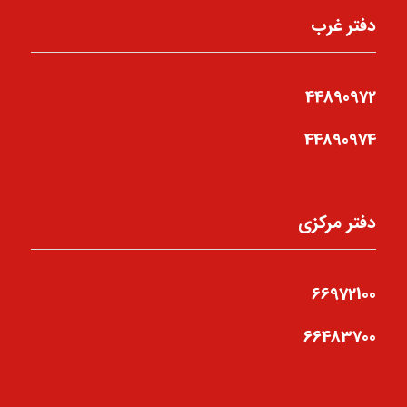
دفتر غرب
44890972
44890974
دفتر مرکزی
66972100
66483700