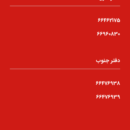
66462175
66960830
دفتر جنوب
66476938
66476939