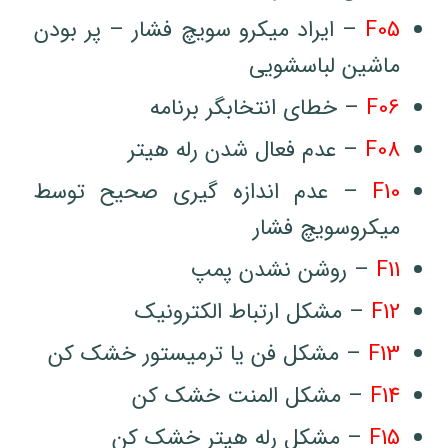
F05
– ایراد میکرو سویچ فشار – پر بودن
ماشین لباسشویی
F06
– خطای انتخابگر برنامه
F08
– عدم فعال شدن رله هیتر
F10
– عدم اندازه گیری صحیح توسط
میکروسویچ فشار
F11
– روشن نشدن پمپ
F12
– مشکل ارتباط الکترونیک
F13
– مشکل فن یا ترمیستور خشک کن
F14
– مشکل المنت خشک کن
F15
– مشکل رله هیتر خشک کن