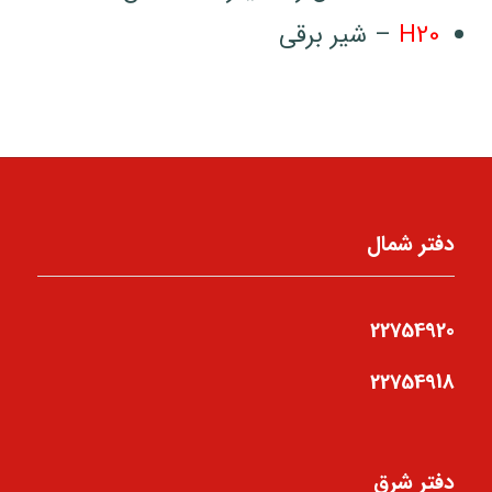
H20
– شیر برقی
دفتر شمال
22754920
22754918
دفتر شرق