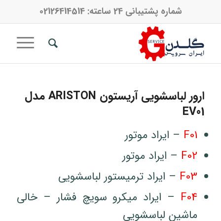
شماره پشتیبانی 24 ساعته:
02126414514
ارور لباسشویی آریستون ARISTON مدل
EV01
F01
– ایراد موتور
F02
– ایراد موتور
F03
– ایراد ترمیستور لباسشویی
F04
– ایراد میکرو سویچ فشار – خالی
ماشین لباسشویی