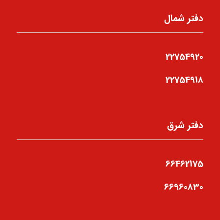
دفتر شمال
22754920
22754918
دفتر شرق
66462175
66960830