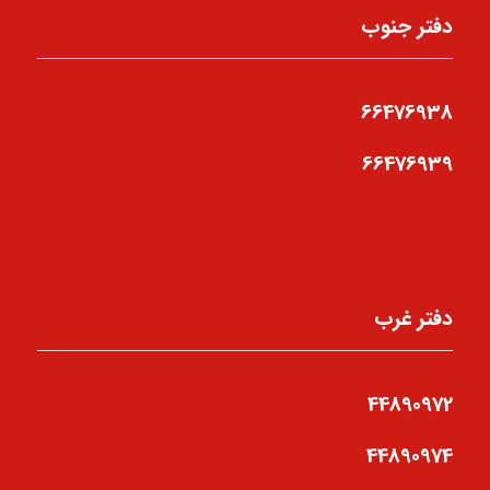
دفتر جنوب
66476938
66476939
دفتر غرب
44890972
44890974