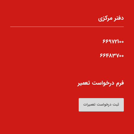
دفتر مرکزی
66972100
66483700
فرم درخواست تعمیر
ثبت درخواست تعمیرات