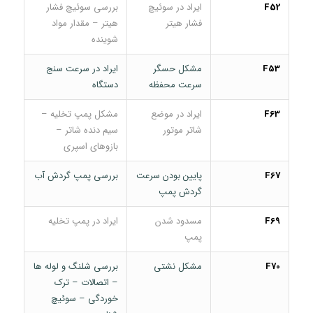
F52
ایراد در سوئیچ
بررسی سوئیچ فشار
فشار هیتر
هیتر – مقدار مواد
شوینده
F53
مشکل حسگر
ایراد در سرعت سنج
سرعت محفظه
دستگاه
F63
ایراد در موضع
مشکل پمپ تخلیه –
شاتر موتور
سیم دنده شاتر –
بازوهای اسپری
F67
پایین بودن سرعت
بررسی پمپ گردش آب
گردش پمپ
F69
مسدود شدن
ایراد در پمپ تخلیه
پمپ
F70
مشکل نشتی
بررسی شلنگ و لوله ها
– اتصالات – ترک
خوردگی – سوئیچ