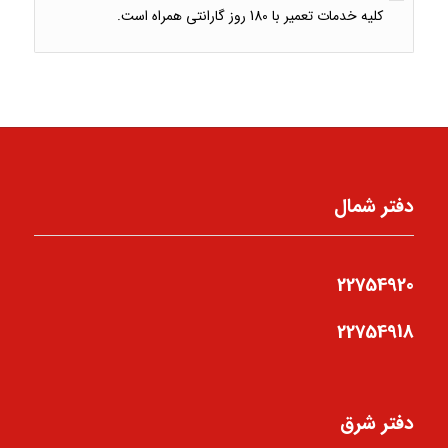
کلیه خدمات تعمیر با 180 روز گارانتی همراه است.
دفتر شمال
22754920
22754918
دفتر شرق