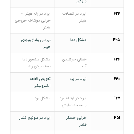
ورودی
F24
ایراد در اتصالات
ایراد در رله هیتر –
هیتر
خرابی دوشاخه خروجی
هیتر
F25
مشکل دما
بررسی ولتاژ ورودی
هیتر
F26
خطای جوشیدن
مشکل سنسور دما –
آب
بسته بودن رله
F40
ایراد در برد
تعویض قطعه
الکترونیکی
F47
ایراد در ارتباط برد
مشکل برد
و صفحه نمایش
F51
خرابی حسگر
ایراد در سوئیچ فشار
فشار