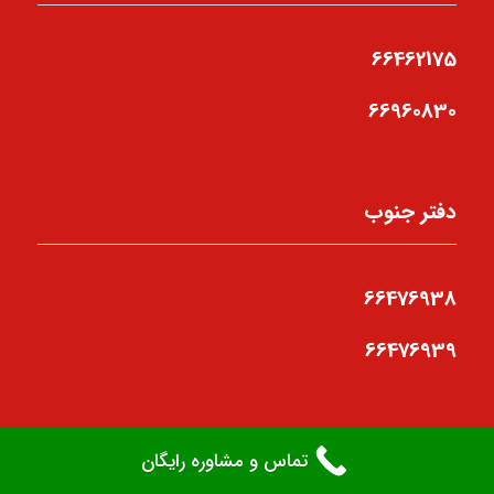
66462175
66960830
دفتر جنوب
66476938
66476939
تماس و مشاوره رایگان