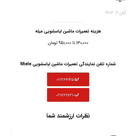
آبان 7, 1403
هزینه تعمیرات ماشین لباسشویی میله
130,000 تا 950,000 تومان
شماره تلفن نمایندگی تعمیرات ماشین لباسشویی Miele
02126414514
02166972100
نظرات ارزشمند شما