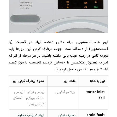
ارور های لباسشویی میله نشان دهنده ایراد در قسمت (یا
قسمت‌هایی) از دستگاه است. جهت برطرف کردن این ارورها باید
تجربه کافی در زمینه عیب یابی داشته باشید. در هر مرحله از کار که
نیاز به تعمیرکار متخصص را احساس کردید، کافیست با مرکز تعمیر
لباسشویی میله تماس حاصل فرمایید.
ارور یا خطا
علت ارور
نحوه برطرف کردن ارور
water inlet
ایراد در آبگیری
بررسی فیلتر – بررسی
fail
شلنگ ورودی – مشکل
در شیر برقی
drain fault
تخلیه نکردن
ایراد در پمپ تخلیه –