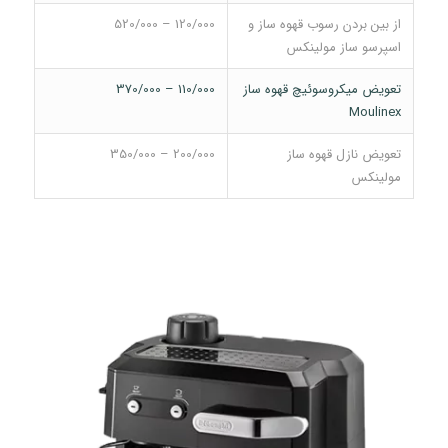
از بین بردن رسوب قهوه ساز و
120/000 – 520/000
اسپرسو ساز مولینکس
تعویض میکروسوئیچ قهوه ساز
110/000 – 370/000
Moulinex
تعویض نازل قهوه ساز
200/000 – 350/000
مولینکس