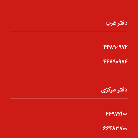
دفتر غرب
44890972
44890974
دفتر مرکزی
66972100
66483700