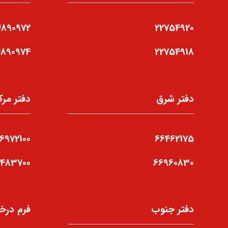
4890972
22754920
4890974
22754918
دفتر شرق
دفتر مرک
6972100
66462175
6483700
66960830
دفتر جنوب
فرم درخ