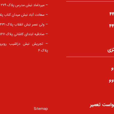
– میرداماد نبش مدرس پلاک ۲۷۹
4
– سعادت آباد نبش میدان کتاب پلاک 
– ولی عصر نبش انقلاب پلاک ۱۴۳۱
4
– صادقیه ابتدای کاشانی پلاک ۷۶۷
– تجریش نبش دزاشیب روبر
زی
پلاک ۶
6
6
واست تعمیر
Sitemap